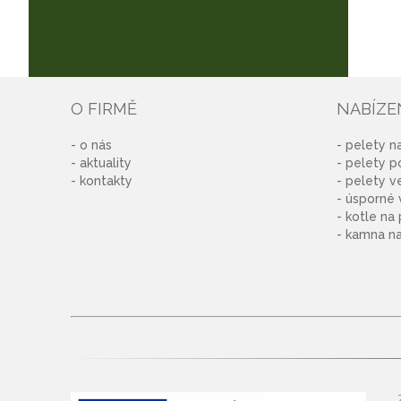
O FIRMĚ
NABÍZE
o nás
pelety n
aktuality
pelety p
kontakty
pelety v
úsporné 
kotle na 
kamna na