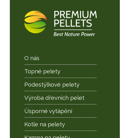
O nás
Topné pelety
Podestýlkové pelety
Výroba dřevních pelet
Úsporné vytápění
Kotle na pelety
Kamna na pelety