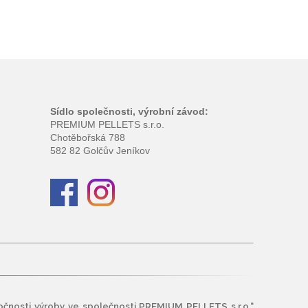
Sídlo společnosti, výrobní závod:
PREMIUM PELLETS s.r.o.
Chotěbořská 788
582 82 Golčův Jeníkov
očnosti výroby ve společnosti PREMIUM PELLETS s.r.o.“