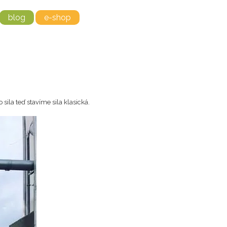
blog
e-shop
ila teď stavíme sila klasická.