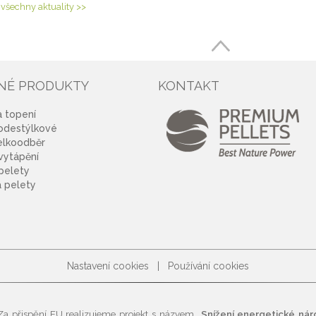
všechny aktuality
>>
NÉ PRODUKTY
KONTAKT
a topení
odestýlkové
elkoodběr
vytápění
pelety
 pelety
Nastavení cookies
|
Používání cookies
Za přispění EU realizujeme projekt s názvem
„Snížení energetické nár